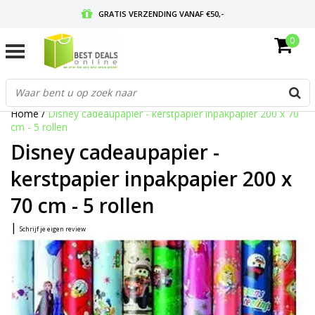
GRATIS VERZENDING VANAF €50,-
0
VOOR 17:00 BESTELD, MORGEN IN HUIS
GRATIS RETOURNEREN EN 30 DAGEN BEDENKTIJD
Home
/
Disney cadeaupapier - kerstpapier inpakpapier 200 x 70
cm - 5 rollen
Disney cadeaupapier -
kerstpapier inpakpapier 200 x
70 cm - 5 rollen
|
Schrijf je eigen review