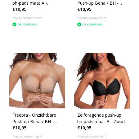
bh-pads maat A -
Push-up Beha / BH -
€10,95
€10,95
Zelfklevende
Zelfklevende Plak BH -
Zonder Beugel en
Nog niet gewaardeerd
Nog niet gewaardeerd
Zonder Bandjes -
OP VOORRAAD
OP VOORRAAD
Cupmaat C
Freebra - Onzichtbare
Zelfdragende push-up
Push-up Beha / BH -
bh-pads maat B - Zwart
€10,95
€10,95
Zelfklevende Plak BH -
Zonder Beugel en
Nog niet gewaardeerd
Nog niet gewaardeerd