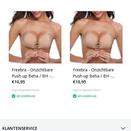
Freebra - Onzichtbare
Freebra - Onzichtbare
Push-up Beha / BH -
Push-up Beha / BH -
€10,95
€10,95
Zelfklevende Plak BH -
Zelfklevende Plak BH -
Zonder Beugel en
Zonder Beugel en
Nog niet gewaardeerd
Nog niet gewaardeerd
Zonder Bandjes -
Zonder Bandjes -
OP VOORRAAD
OP VOORRAAD
Cupmaat B
Cupmaat D
KLANTENSERVICE