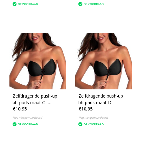
Zonder Bandjes -
OP VOORRAAD
OP VOORRAAD
Cupmaat A
Zelfdragende push-up
Zelfdragende push-up
bh-pads maat C -
bh-pads maat D
€10,95
€10,95
Zelfklevende
Nog niet gewaardeerd
Nog niet gewaardeerd
OP VOORRAAD
OP VOORRAAD