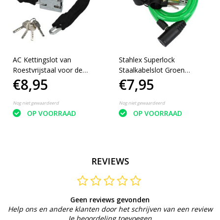
AC Kettingslot van
Stahlex Superlock
Roestvrijstaal voor de
Staalkabelslot Groen
€8,95
€7,95
Motor, Brommer en
120cm
Scooter
Nog niet gewaardeerd
Nog niet gewaardeerd
OP VOORRAAD
OP VOORRAAD
REVIEWS
Geen reviews gevonden
Help ons en andere klanten door het schrijven van een review
Je beoordeling toevoegen