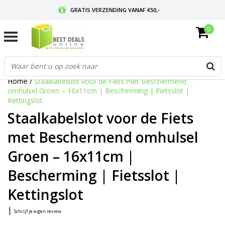
GRATIS VERZENDING VANAF €50,-
0
VOOR 17:00 BESTELD, MORGEN IN HUIS
GRATIS RETOURNEREN EN 30 DAGEN BEDENKTIJD
Home
/
Staalkabelslot voor de Fiets met Beschermend
omhulsel Groen – 16x11cm | Bescherming | Fietsslot |
Kettingslot
Staalkabelslot voor de Fiets
met Beschermend omhulsel
Groen – 16x11cm |
Bescherming | Fietsslot |
Kettingslot
|
Schrijf je eigen review