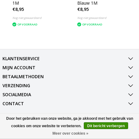
1M
Blauw 1M
€8,95
€8,95
Nog niet gewaardeerd
Nog niet gewaardeerd
OP VOORRAAD
OP VOORRAAD
KLANTENSERVICE
MIJN ACCOUNT
BETAALMETHODEN
VERZENDING
SOCIALMEDIA
CONTACT
Door het gebruiken van onze website, ga je akkoord met het gebruik van
© Copyright 2026 Best Deals Online BV Powered by
Lightspeed
All rights reserved by
InStijl Media
cookies om onze website te verbeteren.
Dit bericht verbergen
Meer over cookies »