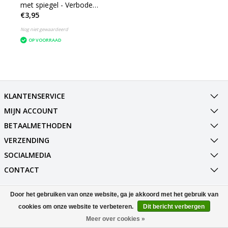
met spiegel - Verboden
€3,95
mobiel - Kunststof -
Geel - 14 cm hoog
Nog niet gewaardeerd
OP VOORRAAD
KLANTENSERVICE
MIJN ACCOUNT
BETAALMETHODEN
VERZENDING
SOCIALMEDIA
CONTACT
Door het gebruiken van onze website, ga je akkoord met het gebruik van
© Copyright 2026 Best Deals Online BV Powered by
Lightspeed
All rights reserved by
InStijl Media
cookies om onze website te verbeteren.
Dit bericht verbergen
Meer over cookies »