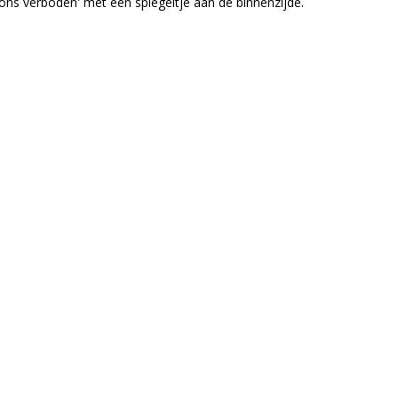
ns verboden' met een spiegeltje aan de binnenzijde.