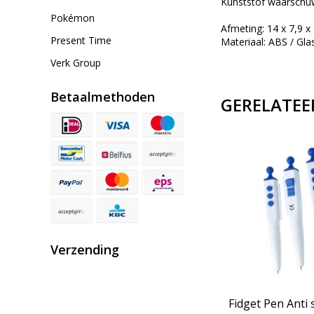
Kunststof waarschuw
Pokémon
Afmeting: 14 x 7,9 x
Present Time
Materiaal: ABS / Gla
Verk Group
Betaalmethoden
GERELATEE
Verzending
Fidget Pen Anti 