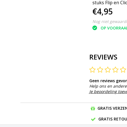
stuks Flip en Cli
€4,95
Blauw
Nog niet gewaard
OP VOORRAA
REVIEWS
Geen reviews gevo
Help ons en andere 
Je beoordeling toe
GRATIS VERZEN
GRATIS RETOU