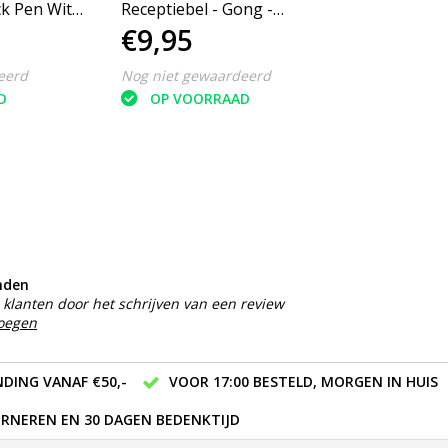
ck Pen Wit-
Receptiebel - Gong -
€9,95
Handbel - Kantoorartikelen
- Hotelbel - Tafelbelletje
eerd
Nog niet gewaardeerd
D
OP VOORRAAD
nden
klanten door het schrijven van een review
voegen
DING VANAF €50,-
VOOR 17:00 BESTELD, MORGEN IN HUIS
RNEREN EN 30 DAGEN BEDENKTIJD