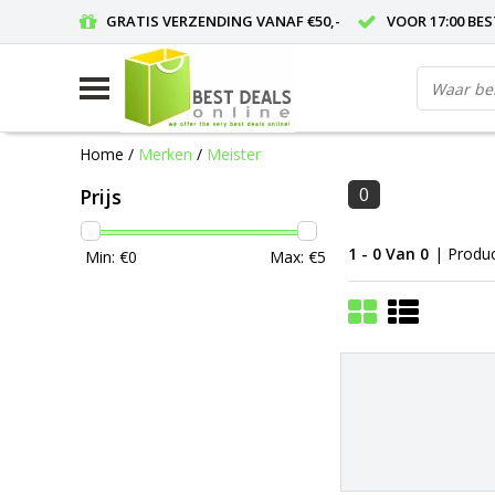
GRATIS VERZENDING VANAF €50,-
VOOR 17:00 BE
Home
/
Merken
/
Meister
0
Prijs
1 - 0 Van 0
| Produ
Min: €
0
Max: €
5