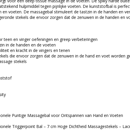
gt voor een deep tissue massage in de voeten. De spiky harde buiten
 uitstekend hulpmiddel tegen pijnlijke voeten. De kunststofbal is perf
n voeten. De massagebal stimuleert de tastzin in de handen en verbete
fgeronde stekels die ervoor zorgen dat de zenuwen in de handen en 
r teen en vinger oefeningen en greep verbeteringen
zin in de handen en de voeten
iliteit en kracht in de vingers en tenen
kels die ervoor zorgen dat de zenuwen in de hand en voet worden ge
assage stekels
nststof
sity
sionele Puntige Massagebal voor Ontspannen van Hand en Voeten
onele Triggerpoint Bal – 7 cm Hoge Dichtheid Massagestekels – Lac