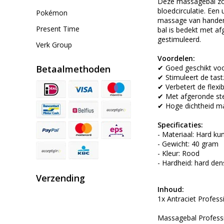
Deze massagebal zor
bloedcirculatie. Een
Pokémon
massage van handen e
Present Time
bal is bedekt met a
gestimuleerd.
Verk Group
Voordelen:
Betaalmethoden
✔ Goed geschikt voo
✔ Stimuleert de tast
✔ Verbetert de flexib
✔ Met afgeronde ste
✔ Hoge dichtheid m
Specificaties:
- Materiaal: Hard ku
- Gewicht: 40 gram
- Kleur: Rood
- Hardheid: hard den
Verzending
Inhoud:
1x Antraciet Profes
Massagebal Professi