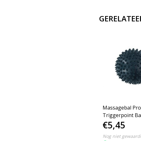
GERELATEE
Massagebal Pro
Triggerpoint Ba
€5,45
Hoge Dichtheid
Massagestekels
Nog niet gewaard
Lacrossebal – An