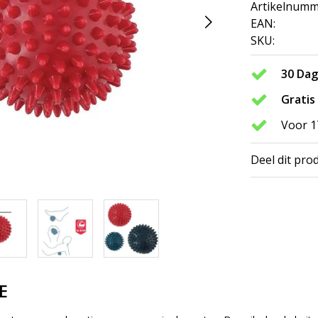
Artikelnumm
EAN:
SKU:
30 Da
Gratis
Voor 1
Deel dit pro
E