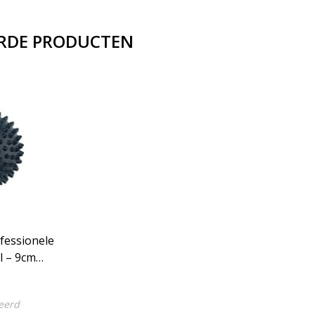
RDE PRODUCTEN
fessionele
l – 9cm
 –
eerd
traciet