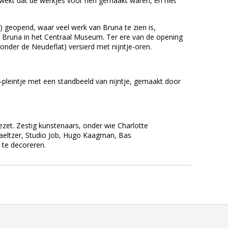
ewekt dat de werkjes voor hén gemaakt waren, en niet
 geopend, waar veel werk van Bruna te zien is,
n Bruna in het
Centraal Museum
. Ter ere van de opening
aronder de
Neudeflat
) versierd met nijntje-oren.
e-pleintje met een standbeeld van nijntje, gemaakt door
zet. Zestig kunstenaars, onder wie
Charlotte
aeltzer
,
Studio Job
,
Hugo Kaagman
,
Bas
 te decoreren.