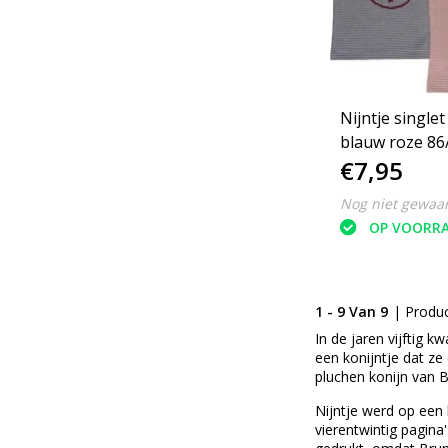
Nijntje singlet
blauw roze 86
€7,95
Nog niet gewaa
OP VOORR
1 - 9 Van 9
| Produ
In de jaren vijftig k
een konijntje dat ze
pluchen konijn van 
Nijntje werd op een 
vierentwintig pagina