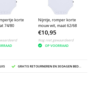
ompertje korte
Nijntje, romper korte
t 74/80
mouw wit, maat 62/68
€10,95
ewaardeerd
Nog niet gewaardeerd
ORRAAD
OP VOORRAAD
UIS
GRATIS RETOURNEREN EN 30 DAGEN BEDENKTIJD