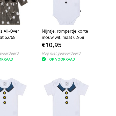
js All-Over
Nijntje, rompertje korte
at 62/68
mouw wit, maat 62/68
€10,95
ewaardeerd
Nog niet gewaardeerd
ORRAAD
OP VOORRAAD