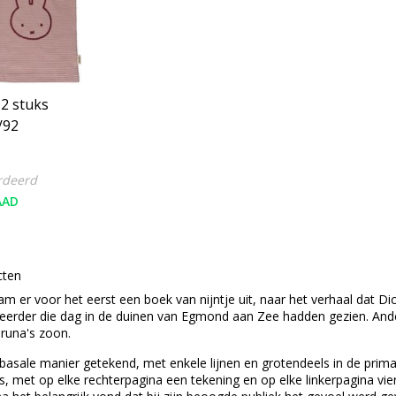
 2 stuks
/92
rdeerd
AAD
cten
wam er voor het eerst een boek van nijntje uit, naar het verhaal dat D
 eerder die dag in de duinen van
Egmond aan Zee
hadden gezien. Ande
Bruna's zoon.
basale manier getekend, met enkele lijnen en grotendeels in de
prima
's, met op elke rechterpagina een tekening en op elke linkerpagina vi