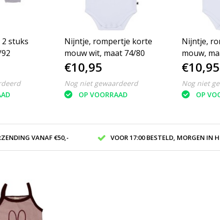
 2 stuks
Nijntje, rompertje korte
Nijntje, r
/92
mouw wit, maat 74/80
mouw, maa
€10,95
€10,95
rdeerd
Nog niet gewaardeerd
Nog niet g
AAD
OP VOORRAAD
OP VO
RZENDING VANAF €50,-
VOOR 17:00 BESTELD, MORGEN IN H