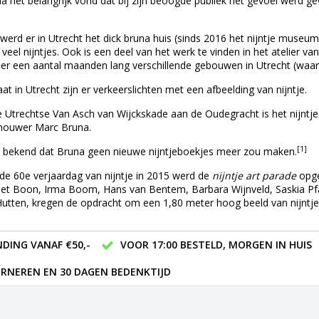
a het belangrijk vond dat bij zijn beoogde publiek het gevoel werd g
 werd er in
Utrecht
het
dick bruna huis
(sinds 2016 het nijntje museum)
veel nijntjes. Ook is een deel van het werk te vinden in het atelier va
 er een aantal maanden lang verschillende gebouwen in Utrecht (wa
aat
in Utrecht zijn er verkeerslichten met een afbeelding van nijntje.
e Utrechtse
Van Asch van Wijckskade
aan de
Oudegracht
is het nijntj
dhouwer
Marc Bruna
.
[1]
d bekend dat Bruna geen nieuwe nijntjeboekjes meer zou maken.
de 60e verjaardag van nijntje in 2015 werd de
nijntje art parade
opge
iet Boon
,
Irma Boom
,
Hans van Bentem
,
Barbara Wijnveld
,
Saskia Pf
Hutten
, kregen de opdracht om een 1,80 meter hoog beeld van nijntje
DING VANAF €50,-
VOOR 17:00 BESTELD, MORGEN IN HUIS
RNEREN EN 30 DAGEN BEDENKTIJD