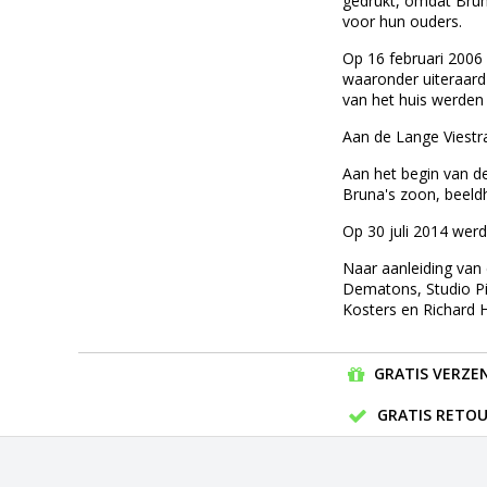
gedrukt, omdat Brun
voor hun ouders.
Op 16 februari 2006
waaronder uiteraard 
van het huis werden
Aan de
Lange Viestr
Aan het begin van d
Bruna's zoon, beel
Op 30 juli 2014 wer
Naar aanleiding van 
Dematons
,
Studio P
Kosters
en
Richard 
GRATIS VERZEN
GRATIS RETOU