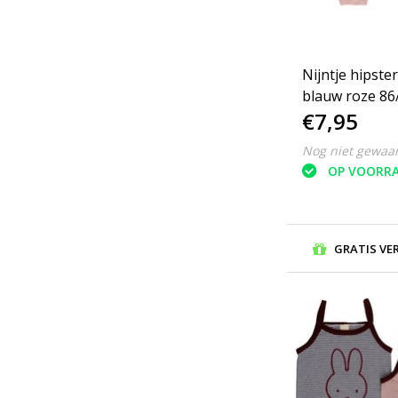
Nijntje hipster
blauw roze 86
€7,95
Nog niet gewaa
OP VOORR
GRATIS VE