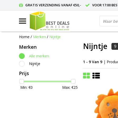
GRATIS VERZENDING VANAF €50,-
VOOR 17:00 BE
Home
/
Merken
/
Nijntje
Nijntje
9
Merken
Alle merken
1 - 9 Van 9
| Produ
Nijntje
Prijs
Min: €
0
Max: €
25