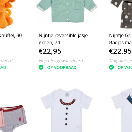
nuffel, 30
Nijntje reversible jasje
Nijntje Gri
groen, 74
Badjas ma
€22,95
€22,95
rdeerd
Nog niet gewaardeerd
Nog niet g
AAD
OP VOORRAAD
OP VO