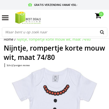
GRATIS VERZENDING VANAF €50,-
0
VOOR 17:00 BESTELD, MORGEN IN HUIS
GRATIS RETOURNEREN EN 30 DAGEN BEDENKTIJD
Home
/
Nijntje, rompertje korte mouw wit, maat 74/80
Nijntje, rompertje korte mouw
wit, maat 74/80
|
Schrijf je eigen review