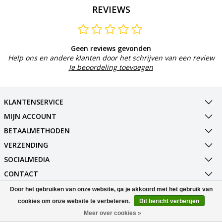
REVIEWS
Geen reviews gevonden
Help ons en andere klanten door het schrijven van een review
Je beoordeling toevoegen
KLANTENSERVICE
MIJN ACCOUNT
BETAALMETHODEN
VERZENDING
SOCIALMEDIA
CONTACT
Door het gebruiken van onze website, ga je akkoord met het gebruik van
© Copyright 2026 Best Deals Online BV Powered by
Lightspeed
cookies om onze website te verbeteren.
Dit bericht verbergen
All rights reserved by
InStijl Media
Meer over cookies »