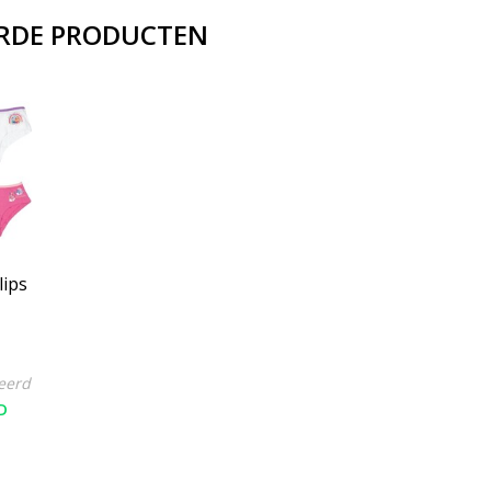
RDE PRODUCTEN
lips
Maat
eerd
D