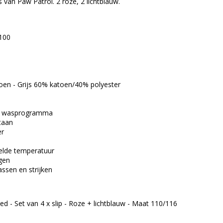
s van Paw Patrol. 2 roze, 2 lichtblauw.
100
oen - Grijs 60% katoen/40% polyester
al wasprogramma
taan
er
delde temperatuur
igen
ssen en strijken
 - Set van 4 x slip - Roze + lichtblauw - Maat 110/116