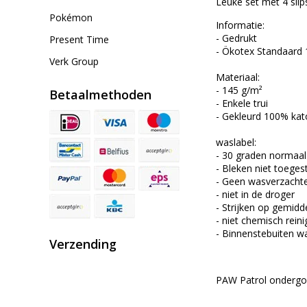
Leuke set met 4 slip
Pokémon
Informatie:
- Gedrukt
Present Time
- Ökotex Standaard 
Verk Group
Materiaal:
- 145 g/m²
Betaalmethoden
- Enkele trui
- Gekleurd 100% kat
waslabel:
- 30 graden norma
- Bleken niet toeges
- Geen wasverzacht
- niet in de droger
- Strijken op gemid
- niet chemisch rein
- Binnenstebuiten wa
Verzending
PAW Patrol ondergoed