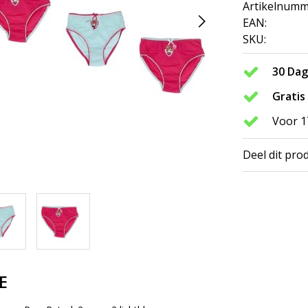
Artikelnumm
EAN:
SKU:
30 Da
Gratis
Voor 1
Deel dit pro
E