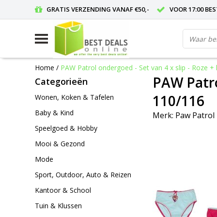
GRATIS VERZENDING VANAF €50,-
VOOR 17:00 BE
Home
/
PAW Patrol ondergoed - Set van 4 x slip - Roze +
PAW Patro
Categorieën
110/116
Wonen, Koken & Tafelen
Baby & Kind
Merk:
Paw Patrol
Speelgoed & Hobby
Mooi & Gezond
Mode
Sport, Outdoor, Auto & Reizen
Kantoor & School
Tuin & Klussen