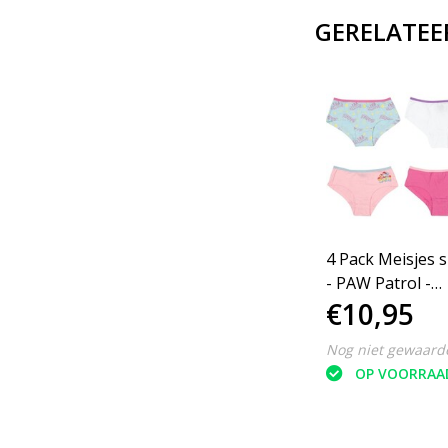
GERELATEE
4 Pack Meisjes s
- PAW Patrol -
€10,95
Katoen - Mix - 
110/116
Nog niet gewaard
OP VOORRAA