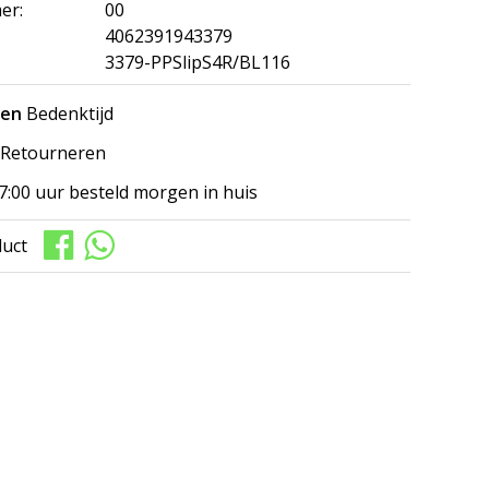
er:
00
4062391943379
3379-PPSlipS4R/BL116
gen
Bedenktijd
Retourneren
7:00 uur besteld morgen in huis
duct