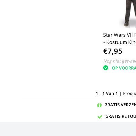
Star Wars VII F
- Kostuum Kin
€7,95
128/140 -
Carnavalskled
Nog niet gewaa
OP VOORR
1 - 1 Van 1
| Produ
GRATIS VERZEN
GRATIS RETOU