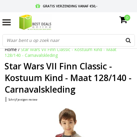
GRATIS VERZENDING VANAF €50,-
0
VOOR 17:00 BESTELD, MORGEN IN HUIS
GRATIS RETOURNEREN EN 30 DAGEN BEDENKTIJD
Home
/
Star Wars VII Finn Classic - Kostuum Kind - Maat
128/140 - Carnavalskleding
Star Wars VII Finn Classic -
Kostuum Kind - Maat 128/140 -
Carnavalskleding
|
Schrijf je eigen review