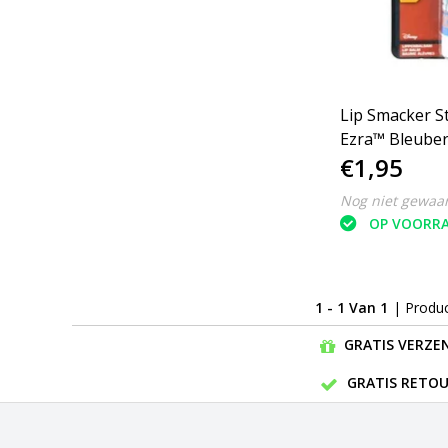
Lip Smacker S
Ezra™ Bleuber
€1,95
Nog niet gewaa
OP VOORR
1 - 1 Van 1
| Produ
GRATIS VERZEN
GRATIS RETOU