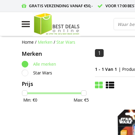
GRATIS VERZENDING VANAF €50,-
VOOR 17:00 BE
Home
/
Merken
/
Star Wars
1
Merken
Alle merken
1 - 1 Van 1
| Produ
Star Wars
Prijs
Min: €
0
Max: €
5