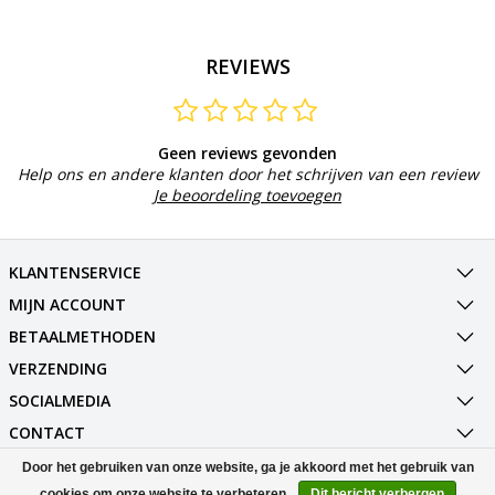
REVIEWS
Geen reviews gevonden
Help ons en andere klanten door het schrijven van een review
Je beoordeling toevoegen
KLANTENSERVICE
MIJN ACCOUNT
BETAALMETHODEN
VERZENDING
SOCIALMEDIA
CONTACT
Door het gebruiken van onze website, ga je akkoord met het gebruik van
© Copyright 2026 Best Deals Online BV Powered by
Lightspeed
cookies om onze website te verbeteren.
Dit bericht verbergen