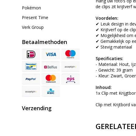
Hang uw foto’s op en
de clips zit krijtver
Pokémon
Present Time
Voordelen:
✔ Leuk design in d
Verk Group
✔ Krijtverf op de cli
✔ Mogelijkheid om ee
Betaalmethoden
✔ Gemakkelijk op ee
✔ Stevig materiaal
Specificaties:
- Materiaal: Hout, Ij
- Gewicht: 39 gram
- Kleur: Zwart, Groe
Inhoud:
1x Clip met Krijgtb
Clip met Krijtbord 
Verzending
GERELATEE