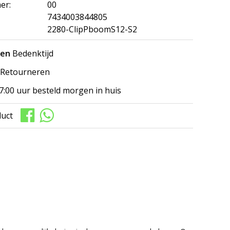
er:
00
7434003844805
2280-ClipPboomS12-S2
gen
Bedenktijd
Retourneren
7:00 uur besteld morgen in huis
duct