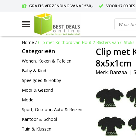
GRATIS VERZENDING VANAF €50,-
VOOR 17:00 BE
Home
/
Clip met Krijtbord van Hout 2 Blisters van 6 S
Clip met 
Categorieën
8x5x1cm 
Wonen, Koken & Tafelen
Baby & Kind
Merk:
Banzaa
|
S
Speelgoed & Hobby
Mooi & Gezond
Mode
Sport, Outdoor, Auto & Reizen
Kantoor & School
Tuin & Klussen