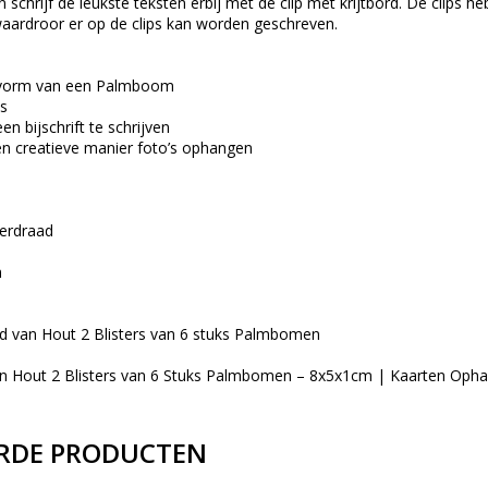
 schrijf de leukste teksten erbij met de clip met krijtbord. De clips
f waardroor er op de clips kan worden geschreven.
evorm van een Palmboom
ps
n bijschrift te schrijven
n creatieve manier foto’s ophangen
zerdraad
n
ord van Hout 2 Blisters van 6 stuks Palmbomen
van Hout 2 Blisters van 6 Stuks Palmbomen – 8x5x1cm | Kaarten Oph
RDE PRODUCTEN