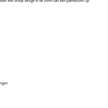
 hebben een vrolijk design in de vorm van een palmboom Op
angen