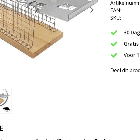
Artikelnumm
EAN:
SKU:
30 Da
Gratis
Voor 1
Deel dit pro
E