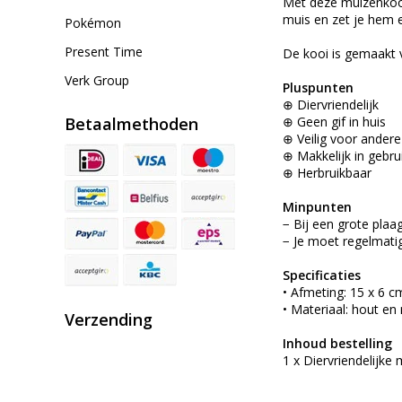
Met deze muizenkooi 
muis en zet je hem 
Pokémon
Present Time
De kooi is gemaakt 
Verk Group
Pluspunten
⊕ Diervriendelijk
Betaalmethoden
⊕ Geen gif in huis
⊕ Veilig voor andere
⊕ Makkelijk in gebru
⊕ Herbruikbaar
Minpunten
− Bij een grote plaag 
− Je moet regelmatig
Specificaties
• Afmeting: 15 x 6 c
• Materiaal: hout en
Verzending
Inhoud bestelling
1 x Diervriendelijke