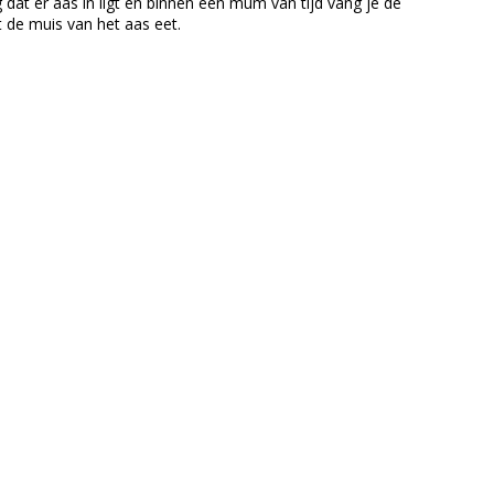
dat er aas in ligt en binnen een mum van tijd vang je de
 de muis van het aas eet.