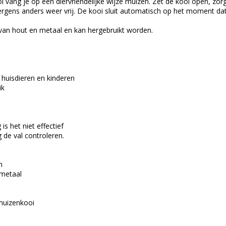
vang je op een diervriendelijke wijze muizen. Zet de kooi open, zorg 
ergens anders weer vrij. De kooi sluit automatisch op het moment dat
van hout en metaal en kan hergebruikt worden.
 huisdieren en kinderen
ik
is het niet effectief
 de val controleren.
m
 metaal
 muizenkooi