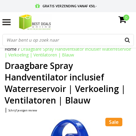
GRATIS VERZENDING VANAF €50,-
0
VOOR 17:00 BESTELD, MORGEN IN HUIS
GRATIS RETOURNEREN EN 30 DAGEN BEDENKTIJD
Home
/
Draagbare Spray Handventilator inclusief Waterreservoir
| Verkoeling | Ventilatoren | Blauw
Draagbare Spray
Handventilator inclusief
Waterreservoir | Verkoeling |
Ventilatoren | Blauw
|
Schrijf je eigen review
Sale