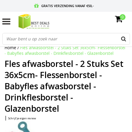
GRATIS VERZENDING VANAF €50,-
0
VOOR 17:00 BESTELD, MORGEN IN HUIS
GRATIS RETOURNEREN EN 30 DAGEN BEDENKTIJD
Home
/
Fles afwasborstel - 2 Stuks Set 36x5cm- Flessenborstel
- Babyfles afwasborstel - Drinkflesborstel - Glazenborstel
Fles afwasborstel - 2 Stuks Set
36x5cm- Flessenborstel -
Babyfles afwasborstel -
Drinkflesborstel -
Glazenborstel
|
Schrijf je eigen review