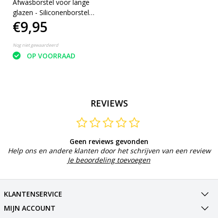
Afwasborstel voor lange
glazen - Siliconenborstel
€9,95
lange glazen - Baby
flessenborstel - Duurzame
afwasborstel - Siliconen
Nog niet gewaardeerd
afwasborstel
OP VOORRAAD
REVIEWS
Geen reviews gevonden
Help ons en andere klanten door het schrijven van een review
Je beoordeling toevoegen
KLANTENSERVICE
MIJN ACCOUNT