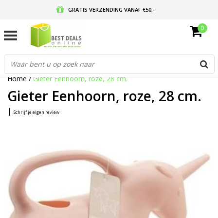
GRATIS VERZENDING VANAF €50,-
0
VOOR 17:00 BESTELD, MORGEN IN HUIS
GRATIS RETOURNEREN EN 30 DAGEN BEDENKTIJD
Home
/
Gieter Eenhoorn, roze, 28 cm.
Gieter Eenhoorn, roze, 28 cm.
|
Schrijf je eigen review