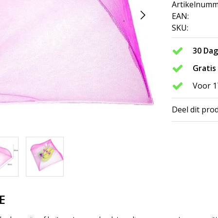
Artikelnumm
EAN:
SKU:
30 Da
Gratis
Voor 1
Deel dit pro
E