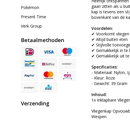
Heerlijk ontspannen
gaan zitten als u bui
Pokémon
kap is tevens een st
Present Time
bovenkant van de ka
Verk Group
Voordelen:
✔ Voorkomt vliegen 
Betaalmethoden
✔ Altijd buiten eten
✔ Stijlvolle toevoegi
✔ Gemakkelijk in te
✔ Gemakkelijk uit te
Specificaties:
- Materiaal: Nylon, I
- Kleur: Roze
- Gewicht: 39 Gram
Inhoud:
1x Inklapbare Vlieg
Verzending
Vliegenkap Opvouwb
Wespen