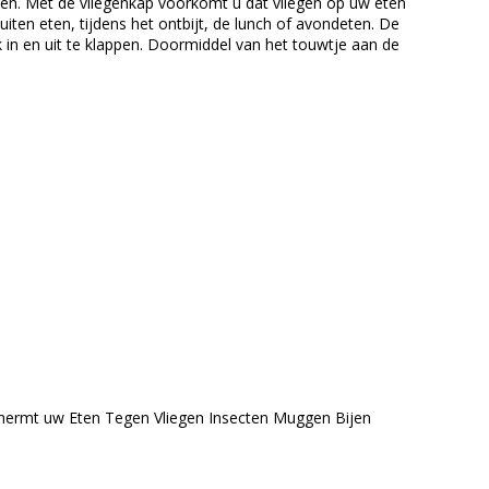
ten. Met de vliegenkap voorkomt u dat vliegen op uw eten
buiten eten, tijdens het ontbijt, de lunch of avondeten. De
jk in en uit te klappen. Doormiddel van het touwtje aan de
ermt uw Eten Tegen Vliegen Insecten Muggen Bijen