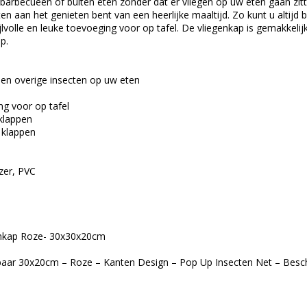
 barbecueën of buiten eten zonder dat er vliegen op uw eten gaan zit
ten aan het genieten bent van een heerlijke maaltijd. Zo kunt u altijd 
ijlvolle en leuke toevoeging voor op tafel. De vliegenkap is gemakkeli
p.
en overige insecten op uw eten
ng voor op tafel
 klappen
 klappen
jzer, PVC
enkap Roze- 30x30x20cm
aar 30x20cm – Roze – Kanten Design – Pop Up Insecten Net – Besch