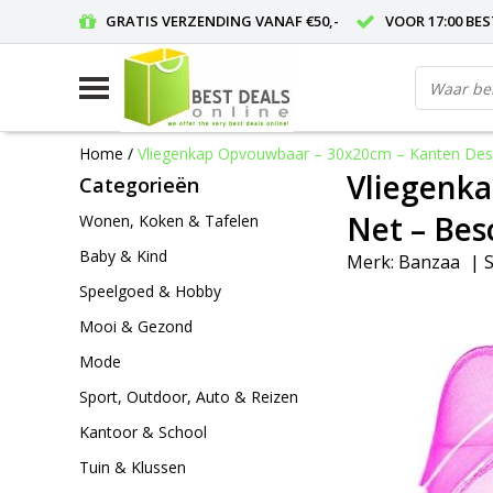
GRATIS VERZENDING VANAF €50,-
VOOR 17:00 BE
Home
/
Vliegenkap Opvouwbaar – 30x20cm – Kanten Desi
Vliegenka
Categorieën
Net – Bes
Wonen, Koken & Tafelen
Baby & Kind
Merk:
Banzaa
|
S
Speelgoed & Hobby
Mooi & Gezond
Mode
Sport, Outdoor, Auto & Reizen
Kantoor & School
Tuin & Klussen