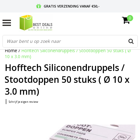
GRATIS VERZENDING VANAF €50,-
0
VOOR 17:00 BESTELD, MORGEN IN HUIS
GRATIS RETOURNEREN EN 30 DAGEN BEDENKTIJD
Home
/
Hofftech Siliconendruppels / Stootdoppen 50 stuks ( Ø
10 x 3.0 mm)
Hofftech Siliconendruppels /
Stootdoppen 50 stuks ( Ø 10 x
3.0 mm)
|
Schrijf je eigen review