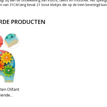
agt bij aan de ontwikkeling van inzicht, talent en motoriek. Het speel
in van 31CM lang bevat 21 losse blokjes die op de trein bevestigd ku
RDE PRODUCTEN
en Olifant
aiende
Vormen en
ief