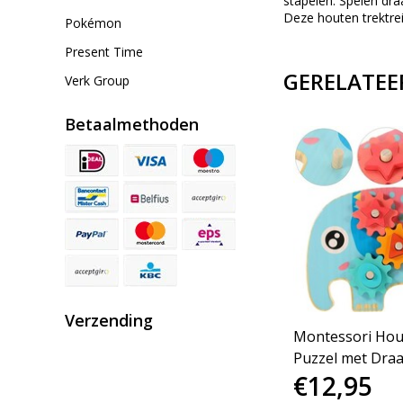
stapelen. Spelen dra
Deze houten trektre
Pokémon
Present Time
GERELATEE
Verk Group
Betaalmethoden
Verzending
Montessori Hout
Puzzel met Dra
€12,95
Tandwiel Leer 
Kleuren - Educat