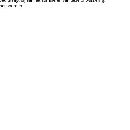
goed draagt bij aan het stimuleren van deze ontwikkeling.
nnen worden.