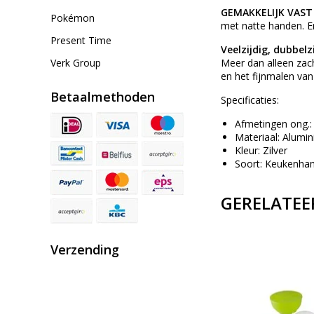
GEMAKKELIJK VAST
Pokémon
met natte handen. E
Present Time
Veelzijdig, dubbel
Verk Group
Meer dan alleen zach
en het fijnmalen van
Betaalmethoden
Specificaties:
Afmetingen ong.:
Materiaal: Alumi
Kleur: Zilver
Soort: Keukenha
GERELATEE
Verzending