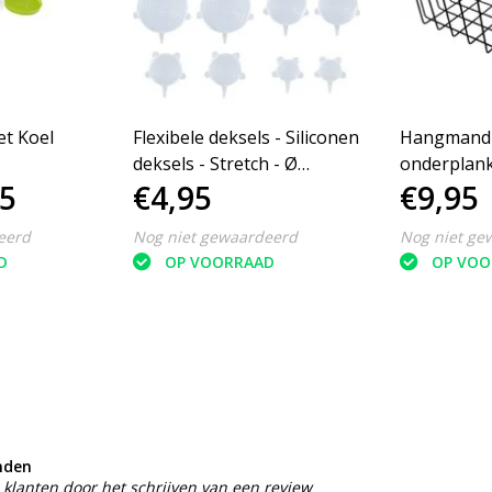
et Koel
Flexibele deksels - Siliconen
Hangmand z
deksels - Stretch - Ø
onderplank
95
€4,95
€9,95
6/9/11/14/16/20 cm -
x 26 x 13 c
Herbruikbaar - 10 stuks -
eerd
Nog niet gewaardeerd
Nog niet ge
Transparant
D
OP VOORRAAD
OP VOO
nden
klanten door het schrijven van een review