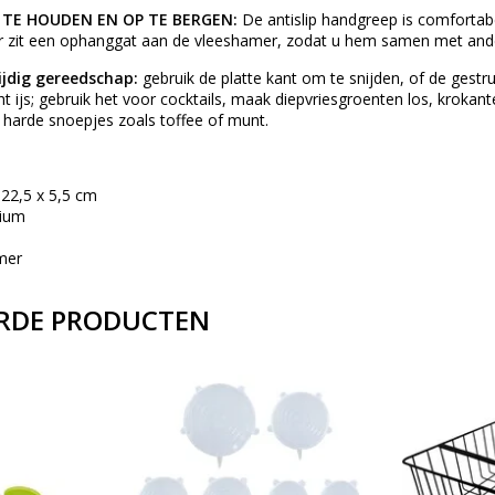
 TE HOUDEN EN OP TE BERGEN:
De antislip handgreep is comfortabe
r zit een ophanggat aan de vleeshamer, zodat u hem samen met ander
zijdig gereedschap:
gebruik de platte kant om te snijden, of de gestr
t ijs; gebruik het voor cocktails, maak diepvriesgroenten los, kroka
 harde snoepjes zoals toffee of munt.
 22,5 x 5,5 cm
nium
mer
RDE PRODUCTEN