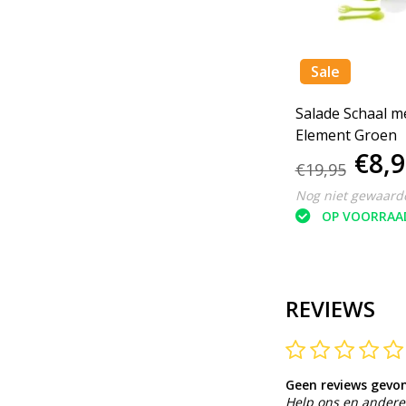
Sale
Salade Schaal m
Element Groen
€8,
€19,95
Nog niet gewaard
OP VOORRAA
REVIEWS
Geen reviews gevo
Help ons en andere 