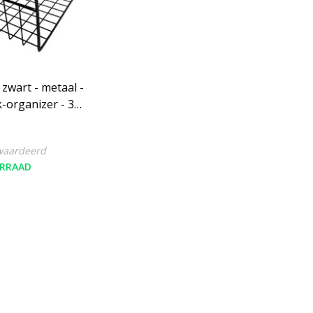
wart - metaal -
-organizer - 32
m
waardeerd
RRAAD