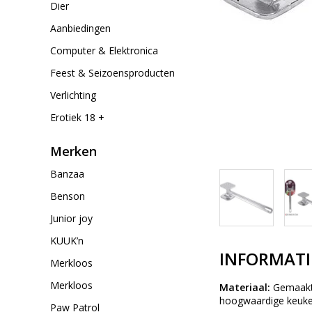
Dier
Aanbiedingen
Computer & Elektronica
Feest & Seizoensproducten
Verlichting
Erotiek 18 +
Merken
Banzaa
Benson
Junior joy
KUUK’n
INFORMATI
Merkloos
Merkloos
Materiaal:
Gemaakt v
hoogwaardige keuken
Paw Patrol