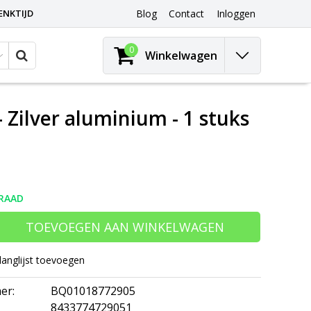
ENKTIJD
Blog
Contact
Inloggen
0
Winkelwagen
Zilver aluminium - 1 stuks
RAAD
TOEVOEGEN AAN WINKELWAGEN
langlijst toevoegen
er:
BQ01018772905
8433774729051