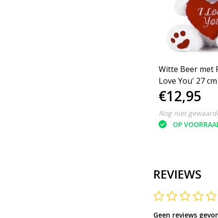
Witte Beer met 
Love You' 27 cm 
€12,95
pluche knuffel
Nog niet gewaard
OP VOORRAA
REVIEWS
Geen reviews gevo