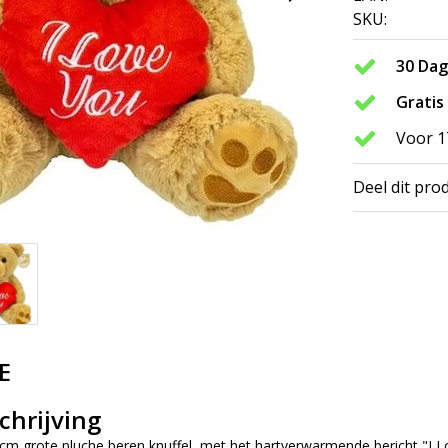
SKU:
30 Da
Gratis
Voor 1
Deel dit pro
E
chrijving
 grote pluche beren knuffel, met het hartverwarmende bericht "I Love