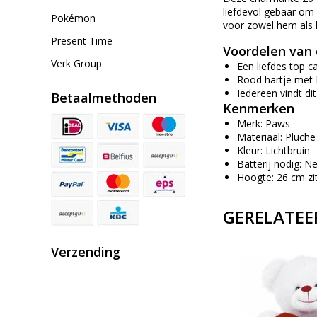
liefdevol gebaar om 
Pokémon
voor zowel hem als h
Present Time
Voordelen van d
Verk Group
Een liefdes top 
Rood hartje met I
Iedereen vindt dit
Betaalmethoden
Kenmerken
Merk: Paws
Materiaal: Pluche
Kleur: Lichtbruin
Batterij nodig: N
Hoogte: 26 cm zi
GERELATEE
Verzending