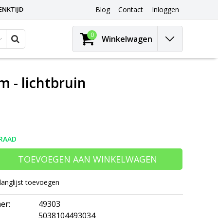
ENKTIJD
Blog
Contact
Inloggen
0
Winkelwagen
m - lichtbruin
RAAD
TOEVOEGEN AAN WINKELWAGEN
langlijst toevoegen
er:
49303
5038104493034