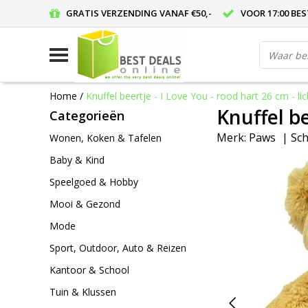
GRATIS VERZENDING VANAF €50,-
VOOR 17:00 BE
Home
/
Knuffel beertje - I Love You - rood hart 26 cm - lic
Knuffel be
Categorieën
Merk:
Paws
|
Sch
Wonen, Koken & Tafelen
Baby & Kind
Speelgoed & Hobby
Mooi & Gezond
Mode
Sport, Outdoor, Auto & Reizen
Kantoor & School
Tuin & Klussen