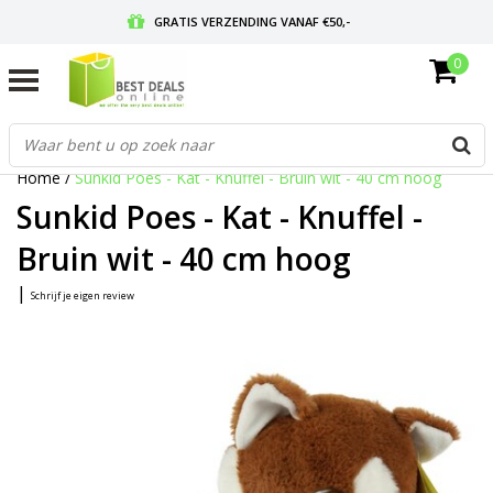
GRATIS VERZENDING VANAF €50,-
0
VOOR 17:00 BESTELD, MORGEN IN HUIS
GRATIS RETOURNEREN EN 30 DAGEN BEDENKTIJD
Home
/
Sunkid Poes - Kat - Knuffel - Bruin wit - 40 cm hoog
Sunkid Poes - Kat - Knuffel -
Bruin wit - 40 cm hoog
|
Schrijf je eigen review