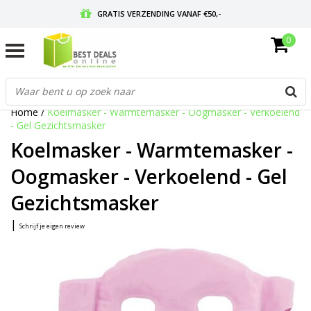
GRATIS VERZENDING VANAF €50,-
0
VOOR 17:00 BESTELD, MORGEN IN HUIS
GRATIS RETOURNEREN EN 30 DAGEN BEDENKTIJD
Home
/
Koelmasker - Warmtemasker - Oogmasker - Verkoelend
- Gel Gezichtsmasker
Koelmasker - Warmtemasker -
Oogmasker - Verkoelend - Gel
Gezichtsmasker
|
Schrijf je eigen review