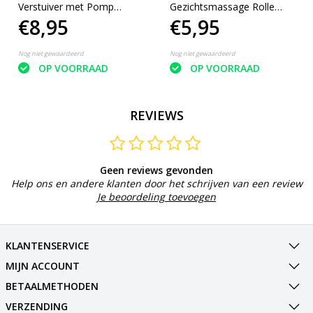
Verstuiver met Pomp
Gezichtsmassage Roller -
€8,95
€5,95
Zwart
Groen - 100% Natuurlijke
Jade steen
Nog niet gewaardeerd
Nog niet gewaardeerd
OP VOORRAAD
OP VOORRAAD
REVIEWS
Geen reviews gevonden
Help ons en andere klanten door het schrijven van een review
Je beoordeling toevoegen
KLANTENSERVICE
MIJN ACCOUNT
BETAALMETHODEN
VERZENDING