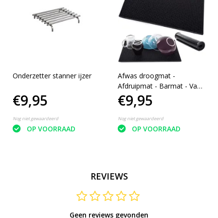
Onderzetter stanner ijzer
Afwas droogmat -
Afdruipmat - Barmat - Vaat
€9,95
€9,95
afwas mat - Aanrechtmat -
Siliconen - Anti slip - 45 x 30
CM
Nog niet gewaardeerd
Nog niet gewaardeerd
OP VOORRAAD
OP VOORRAAD
REVIEWS
Geen reviews gevonden