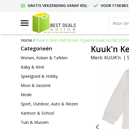
GRATIS VERZENDING VANAF €50,-
VOOR 17:00 BE
Home
/
Kuuk'n Kees Wit/Groen Pyjama maat 62/68 2020
Kuuk'n K
Categorieën
Merk:
KUUK’n
|
Wonen, Koken & Tafelen
Baby & Kind
Speelgoed & Hobby
Mooi & Gezond
Mode
Sport, Outdoor, Auto & Reizen
Kantoor & School
Tuin & Klussen