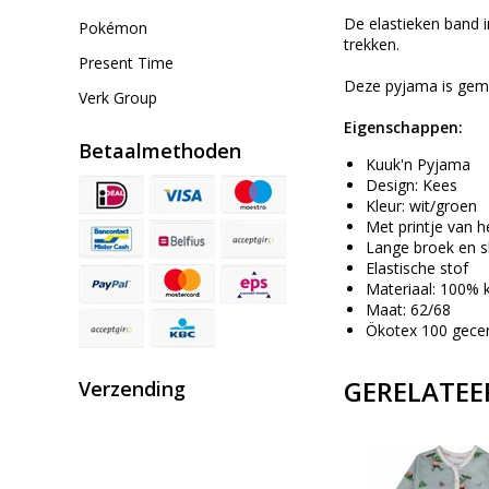
De elastieken band i
Pokémon
trekken.
Present Time
Deze pyjama is gemaa
Verk Group
Eigenschappen:
Betaalmethoden
Kuuk'n Pyjama
Design: Kees
Kleur: wit/groen
Met printje van h
Lange broek en 
Elastische stof
Materiaal: 100% 
Maat: 62/68
Ökotex 100 gecer
GERELATEE
Verzending