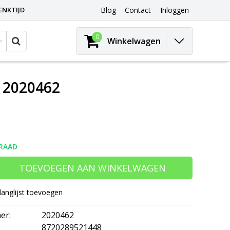
ENKTIJD
Blog
Contact
Inloggen
0
Winkelwagen
 2020462
RAAD
TOEVOEGEN AAN WINKELWAGEN
langlijst toevoegen
er:
2020462
8720289521448