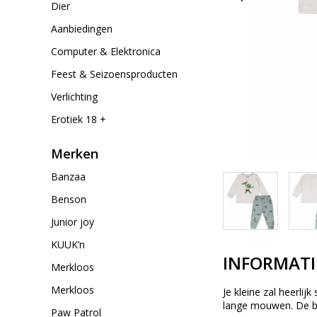
Dier
Aanbiedingen
Computer & Elektronica
Feest & Seizoensproducten
Verlichting
Erotiek 18 +
Merken
Banzaa
Benson
Junior joy
KUUK’n
INFORMATI
Merkloos
Merkloos
Je kleine zal heerli
lange mouwen. De bro
Paw Patrol