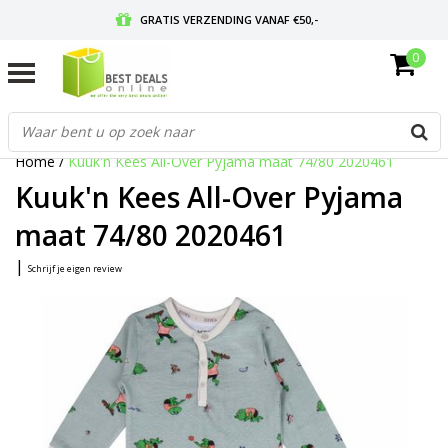
GRATIS VERZENDING VANAF €50,-
0
VOOR 17:00 BESTELD, MORGEN IN HUIS
GRATIS RETOURNEREN EN 30 DAGEN BEDENKTIJD
Home
/
Kuuk'n Kees All-Over Pyjama maat 74/80 2020461
Kuuk'n Kees All-Over Pyjama
maat 74/80 2020461
|
Schrijf je eigen review