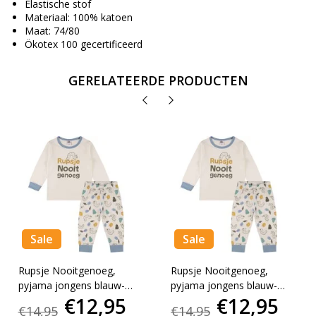
Elastische stof
Materiaal: 100% katoen
Maat: 74/80
Ökotex 100 gecertificeerd
GERELATEERDE PRODUCTEN
Sale
Sale
Rupsje Nooitgenoeg,
Rupsje Nooitgenoeg,
pyjama jongens blauw-
pyjama jongens blauw-
€12,95
€12,95
74/80
86/92
€14,95
€14,95