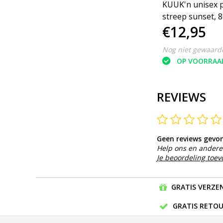
KUUK’n pyjama basic
KUUK'n unisex 
Rose dawn 62/68
streep sunset, 
€12,95
€12,95
Nog niet gewaardeerd
Nog niet gewaard
OP VOORRAAD
OP VOORRAA
REVIEWS
Geen reviews gevo
Help ons en andere 
Je beoordeling toe
GRATIS VERZEN
GRATIS RETOU