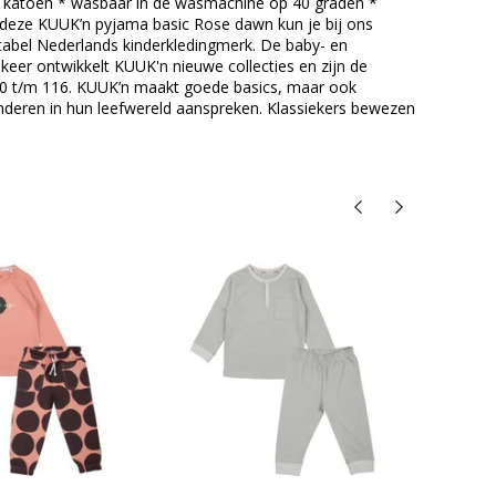
y katoen * wasbaar in de wasmachine op 40 graden *
 deze KUUK’n pyjama basic Rose dawn kun je bij ons
rtabel Nederlands kinderkledingmerk. De baby- en
 keer ontwikkelt KUUK'n nieuwe collecties en zijn de
n 50 t/m 116. KUUK’n maakt goede basics, maar ook
 kinderen in hun leefwereld aanspreken. Klassiekers bewezen