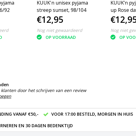
pyjama
KUUK'n unisex pyjama
KUUK’n py
86/92
streep sunset, 98/104
up Rose d
€12,95
€12,9
eerd
Nog niet gewaardeerd
Nog niet ge
D
OP VOORRAAD
OP VOO
nden
klanten door het schrijven van een review
voegen
DING VANAF €50,-
VOOR 17:00 BESTELD, MORGEN IN HUIS
RNEREN EN 30 DAGEN BEDENKTIJD