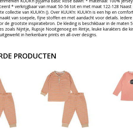
 Kenmerken KUUK’n pyjama basic Rose dawn: * materiaal: 100% jerse
iceerd * verkrijgbaar van maat 50-56 tot en met maat 122-128 Naast
te collectie van KUUK’n (). Over KUUK’n: KUUK’n is een hip en comfo
maakt van soepele, fijne stoffen en met aandacht voor details. Iedere
or de grootste inspiratiebron. De kleding is beschikbaar in de mate
ties zoals Nijntje, Rupsje Nooitgenoeg en Rintje, leuke karakters die
uitgewerkt in herkenbare prints en all-over designs.
RDE PRODUCTEN