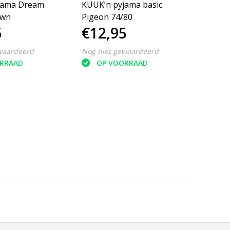
jama Dream
KUUK’n pyjama basic
KUUK’
awn
Pigeon 74/80
Pigeo
5
€12,95
€12
waardeerd
Nog niet gewaardeerd
Nog ni
RRAAD
OP VOORRAAD
O