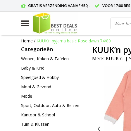
GRATIS VERZENDING VANAF €50,-
VOOR 17:00 BE
Home
/
KUUK’n pyjama basic Rose dawn 74/80
KUUK’n py
Categorieën
Merk:
KUUK’n
|
Wonen, Koken & Tafelen
Baby & Kind
Speelgoed & Hobby
Mooi & Gezond
Mode
Sport, Outdoor, Auto & Reizen
Kantoor & School
Tuin & Klussen