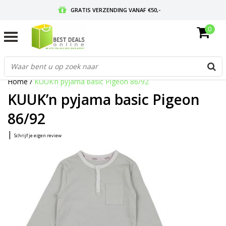
GRATIS VERZENDING VANAF €50,-
0
VOOR 17:00 BESTELD, MORGEN IN HUIS
GRATIS RETOURNEREN EN 30 DAGEN BEDENKTIJD
Home
/
KUUK’n pyjama basic Pigeon 86/92
KUUK’n pyjama basic Pigeon
86/92
|
Schrijf je eigen review