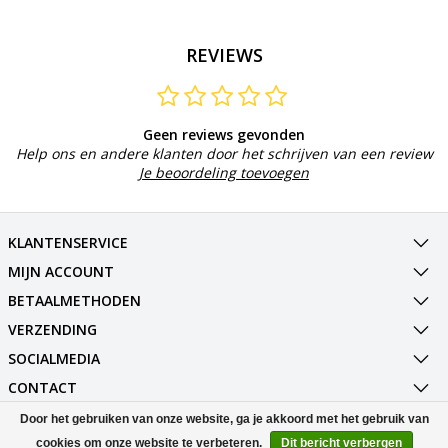
REVIEWS
Geen reviews gevonden
Help ons en andere klanten door het schrijven van een review
Je beoordeling toevoegen
KLANTENSERVICE
MIJN ACCOUNT
BETAALMETHODEN
VERZENDING
SOCIALMEDIA
CONTACT
Door het gebruiken van onze website, ga je akkoord met het gebruik van
© Copyright 2026 Best Deals Online BV Powered by
Lightspeed
cookies om onze website te verbeteren.
Dit bericht verbergen