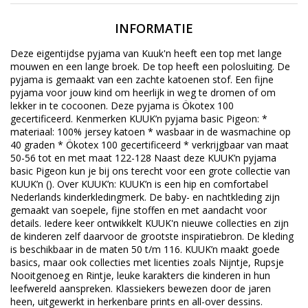
INFORMATIE
Deze eigentijdse pyjama van Kuuk'n heeft een top met lange
mouwen en een lange broek. De top heeft een polosluiting. De
pyjama is gemaakt van een zachte katoenen stof. Een fijne
pyjama voor jouw kind om heerlijk in weg te dromen of om
lekker in te cocoonen. Deze pyjama is Ökotex 100
gecertificeerd. Kenmerken KUUK’n pyjama basic Pigeon: *
materiaal: 100% jersey katoen * wasbaar in de wasmachine op
40 graden * Ökotex 100 gecertificeerd * verkrijgbaar van maat
50-56 tot en met maat 122-128 Naast deze KUUK’n pyjama
basic Pigeon kun je bij ons terecht voor een grote collectie van
KUUK’n (). Over KUUK’n: KUUK’n is een hip en comfortabel
Nederlands kinderkledingmerk. De baby- en nachtkleding zijn
gemaakt van soepele, fijne stoffen en met aandacht voor
details. Iedere keer ontwikkelt KUUK'n nieuwe collecties en zijn
de kinderen zelf daarvoor de grootste inspiratiebron. De kleding
is beschikbaar in de maten 50 t/m 116. KUUK’n maakt goede
basics, maar ook collecties met licenties zoals Nijntje, Rupsje
Nooitgenoeg en Rintje, leuke karakters die kinderen in hun
leefwereld aanspreken. Klassiekers bewezen door de jaren
heen, uitgewerkt in herkenbare prints en all-over dessins.