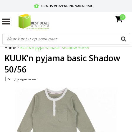
GRATIS VERZENDING VANAF €50,-
0
VOOR 17:00 BESTELD, MORGEN IN HUIS
GRATIS RETOURNEREN EN 30 DAGEN BEDENKTIJD
Home
/
KUUK’n pyjama basic Shadow 50/56
KUUK’n pyjama basic Shadow
50/56
|
Schrijf je eigen review