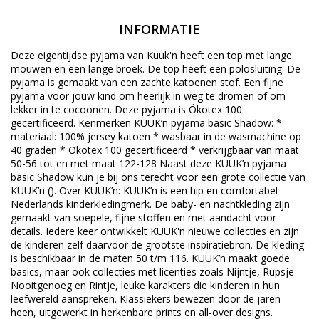
INFORMATIE
Deze eigentijdse pyjama van Kuuk'n heeft een top met lange
mouwen en een lange broek. De top heeft een polosluiting. De
pyjama is gemaakt van een zachte katoenen stof. Een fijne
pyjama voor jouw kind om heerlijk in weg te dromen of om
lekker in te cocoonen. Deze pyjama is Ökotex 100
gecertificeerd. Kenmerken KUUK’n pyjama basic Shadow: *
materiaal: 100% jersey katoen * wasbaar in de wasmachine op
40 graden * Ökotex 100 gecertificeerd * verkrijgbaar van maat
50-56 tot en met maat 122-128 Naast deze KUUK’n pyjama
basic Shadow kun je bij ons terecht voor een grote collectie van
KUUK’n (). Over KUUK’n: KUUK’n is een hip en comfortabel
Nederlands kinderkledingmerk. De baby- en nachtkleding zijn
gemaakt van soepele, fijne stoffen en met aandacht voor
details. Iedere keer ontwikkelt KUUK'n nieuwe collecties en zijn
de kinderen zelf daarvoor de grootste inspiratiebron. De kleding
is beschikbaar in de maten 50 t/m 116. KUUK’n maakt goede
basics, maar ook collecties met licenties zoals Nijntje, Rupsje
Nooitgenoeg en Rintje, leuke karakters die kinderen in hun
leefwereld aanspreken. Klassiekers bewezen door de jaren
heen, uitgewerkt in herkenbare prints en all-over designs.