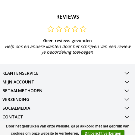
REVIEWS
Geen reviews gevonden
Help ons en andere klanten door het schrijven van een review
Je beoordeling toevoegen
KLANTENSERVICE
MIJN ACCOUNT
BETAALMETHODEN
VERZENDING
SOCIALMEDIA
CONTACT
Door het gebruiken van onze website, ga je akkoord met het gebruik van
© Copyright 2026 Best Deals Online BV Powered by
Lightspeed
cookies om onze website te verbeteren.
Dit bericht verbergen