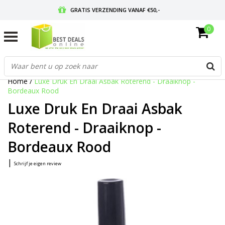
GRATIS VERZENDING VANAF €50,-
0
VOOR 17:00 BESTELD, MORGEN IN HUIS
GRATIS RETOURNEREN EN 30 DAGEN BEDENKTIJD
Home
/
Luxe Druk En Draai Asbak Roterend - Draaiknop -
Bordeaux Rood
Luxe Druk En Draai Asbak
Roterend - Draaiknop -
Bordeaux Rood
|
Schrijf je eigen review