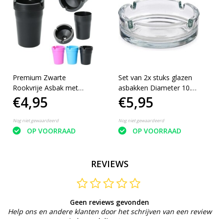
Premium Zwarte
Set van 2x stuks glazen
Rookvrije Asbak met
asbakken Diameter 10.5
€4,95
€5,95
Deksel
x 3.5 cm
Nog niet gewaardeerd
Nog niet gewaardeerd
OP VOORRAAD
OP VOORRAAD
REVIEWS
Geen reviews gevonden
Help ons en andere klanten door het schrijven van een review