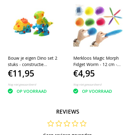
Bouw je eigen Dino set 2
Merkloos Magic Morph
stuks - constructie
Fidget Worm - 12 cm -
€11,95
€4,95
Dinosaurus Triceratops
Mix Kleur - Bekend van
& T-Rex
o.a. TikTok
Nog niet gewaardeerd
Nog niet gewaardeerd
OP VOORRAAD
OP VOORRAAD
REVIEWS