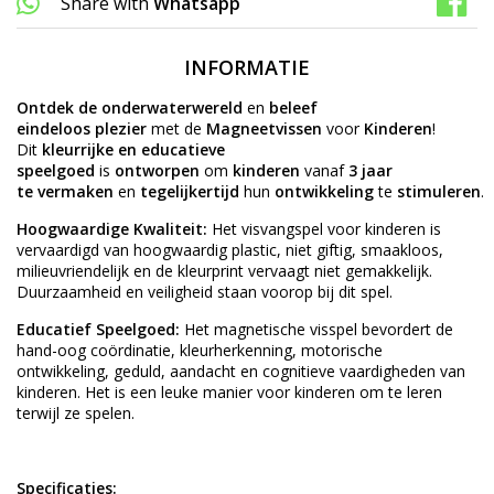
Share with
Whatsapp
INFORMATIE
Ontdek de onderwaterwereld
en
beleef
eindeloos
plezier
met de
Magneetvissen
voor
Kinderen
!
Dit
kleurrijke en educatieve
speelgoed
is
ontworpen
om
kinderen
vanaf
3 jaar
te
vermaken
en
tegelijkertijd
hun
ontwikkeling
te
stimuleren
.
Hoogwaardige Kwaliteit:
Het visvangspel voor kinderen is
vervaardigd van hoogwaardig plastic, niet giftig, smaakloos,
milieuvriendelijk en de kleurprint vervaagt niet gemakkelijk.
Duurzaamheid en veiligheid staan voorop bij dit spel.
Educatief Speelgoed:
Het magnetische visspel bevordert de
hand-oog coördinatie, kleurherkenning, motorische
ontwikkeling, geduld, aandacht en cognitieve vaardigheden van
kinderen. Het is een leuke manier voor kinderen om te leren
terwijl ze spelen.
Specificaties: