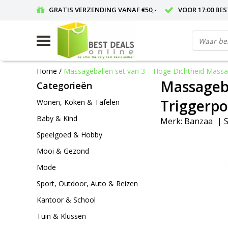
GRATIS VERZENDING VANAF €50,-
VOOR 17:00 BE
Home
/
Massageballen set van 3 – Hoge Dichtheid Massag
Massageba
Categorieën
Triggerpo
Wonen, Koken & Tafelen
Baby & Kind
Merk:
Banzaa
|
S
Speelgoed & Hobby
Mooi & Gezond
Mode
Sport, Outdoor, Auto & Reizen
Kantoor & School
Tuin & Klussen