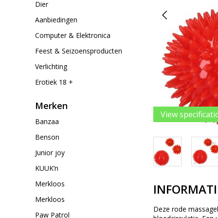
Dier
Aanbiedingen
Computer & Elektronica
Feest & Seizoensproducten
Verlichting
Erotiek 18 +
Merken
View specificati
Banzaa
Benson
Junior joy
KUUK’n
Merkloos
INFORMATI
Merkloos
Deze rode massageba
Paw Patrol