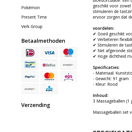
bloedcirculatie. Een
geschikt voor zowel 
Pokémon
stimuleren de tastzin
Present Time
ervoor zorgen dat d
Verk Group
voordelen:
✔ Goed geschikt voo
✔ Verbeteren flexibil
Betaalmethoden
✔ Stimuleren de tas
✔ Net afgeronde ste
✔ Hoge dichtheid m
Specificaties:
- Materiaal: Kunstst
- Gewicht: 91 gram
- Kleur: Rood
Inhoud:
3 Massageballen (1 
Verzending
Massageballen set v