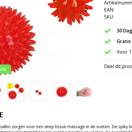
Artikelnumm
EAN:
SKU:
30 Da
Gratis
Voor 1
Deel dit pro
ons
E
llen zorgen voor een deep tissue massage in de voeten. De spiky bui