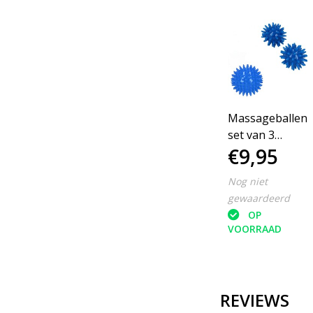
Massageballen
set van 3
€9,95
Blauw
Nog niet
gewaardeerd
OP
VOORRAAD
REVIEWS