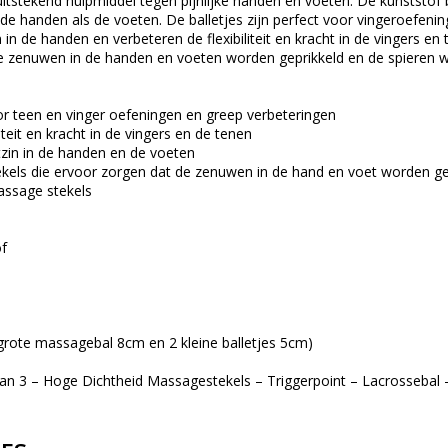
 uitstekend hulpmiddel tegen pijnlijke handen en voeten. De kunststof 
de handen als de voeten. De balletjes zijn perfect voor vingeroefen
 in de handen en verbeteren de flexibiliteit en kracht in de vingers en
e zenuwen in de handen en voeten worden geprikkeld en de spieren 
r teen en vinger oefeningen en greep verbeteringen
iteit en kracht in de vingers en de tenen
tzin in de handen en de voeten
kels die ervoor zorgen dat de zenuwen in de hand en voet worden ge
assage stekels
of
grote massagebal 8cm en 2 kleine balletjes 5cm)
an 3 – Hoge Dichtheid Massagestekels – Triggerpoint – Lacrossebal