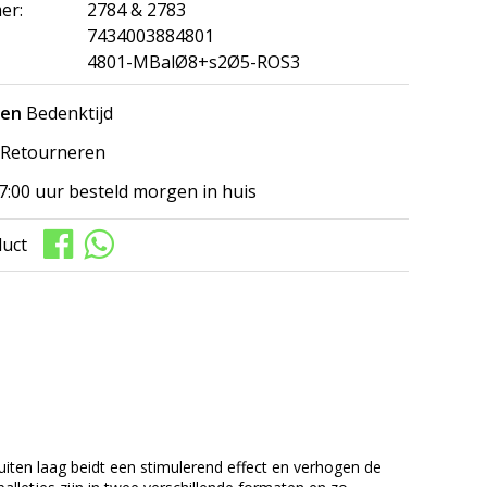
er:
2784 & 2783
7434003884801
4801-MBalØ8+s2Ø5-ROS3
gen
Bedenktijd
Retourneren
7:00 uur besteld morgen in huis
duct
ten laag beidt een stimulerend effect en verhogen de