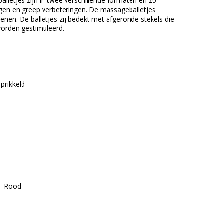
balletjes zijn in twee verschillende formaten en zo
ingen en greep verbeteringen. De massageballetjes
 tenen. De balletjes zij bedekt met afgeronde stekels die
worden gestimuleerd.
prikkeld
 – Rood