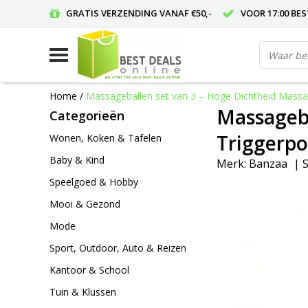
GRATIS VERZENDING VANAF €50,-
VOOR 17:00 BE
Home
/
Massageballen set van 3 – Hoge Dichtheid Massag
Massageba
Categorieën
Triggerpo
Wonen, Koken & Tafelen
Baby & Kind
Merk:
Banzaa
|
S
Speelgoed & Hobby
Mooi & Gezond
Mode
Sport, Outdoor, Auto & Reizen
Kantoor & School
Tuin & Klussen