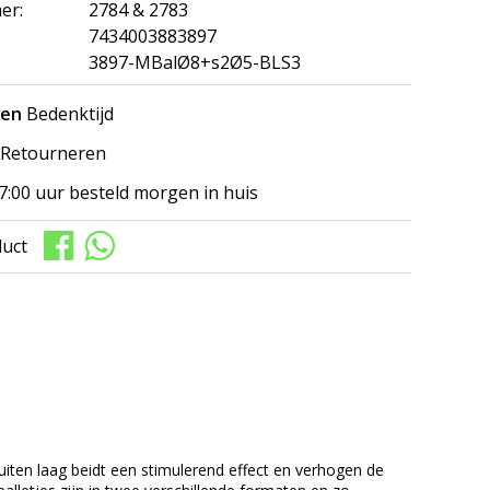
er:
2784 & 2783
7434003883897
3897-MBalØ8+s2Ø5-BLS3
gen
Bedenktijd
Retourneren
7:00 uur besteld morgen in huis
duct
ten laag beidt een stimulerend effect en verhogen de