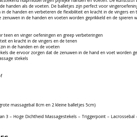
 uitstekend hulpmiddel tegen pijnlijke handen en voeten. De kunststof 
de handen als de voeten. De balletjes zijn perfect voor vingeroefen
 in de handen en verbeteren de flexibiliteit en kracht in de vingers en
e zenuwen in de handen en voeten worden geprikkeld en de spieren 
r teen en vinger oefeningen en greep verbeteringen
iteit en kracht in de vingers en de tenen
tzin in de handen en de voeten
kels die ervoor zorgen dat de zenuwen in de hand en voet worden ge
assage stekels
of
grote massagebal 8cm en 2 kleine balletjes 5cm)
an 3 – Hoge Dichtheid Massagestekels – Triggerpoint – Lacrossebal