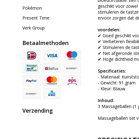
bloedcirculatie. Een
geschikt voor zowel 
Pokémon
stimuleren de tastzin
Present Time
ervoor zorgen dat d
Verk Group
voordelen:
✔ Goed geschikt voo
✔ Verbeteren flexibil
Betaalmethoden
✔ Stimuleren de tas
✔ Net afgeronde ste
✔ Hoge dichtheid m
Specificaties:
- Materiaal: Kunstst
- Gewicht: 91 gram
- Kleur: Blauw
Inhoud:
3 Massageballen (1 
Verzending
Massageballen set v