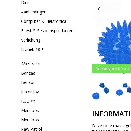
Dier
Aanbiedingen
Computer & Elektronica
Feest & Seizoensproducten
Verlichting
Erotiek 18 +
Merken
View specificati
Banzaa
Benson
Junior joy
KUUK’n
Merkloos
INFORMATI
Merkloos
Deze rode massageba
Paw Patrol