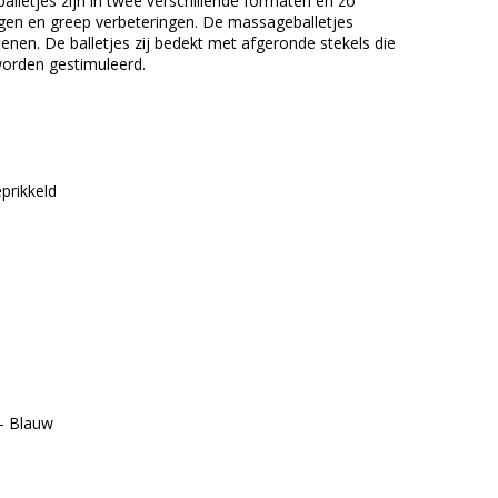
balletjes zijn in twee verschillende formaten en zo
ingen en greep verbeteringen. De massageballetjes
 tenen. De balletjes zij bedekt met afgeronde stekels die
worden gestimuleerd.
prikkeld
 – Blauw