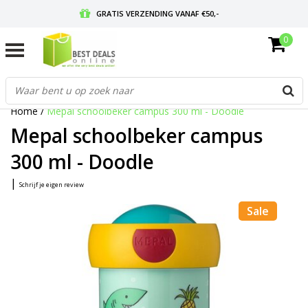
GRATIS VERZENDING VANAF €50,-
0
VOOR 17:00 BESTELD, MORGEN IN HUIS
GRATIS RETOURNEREN EN 30 DAGEN BEDENKTIJD
Home
/
Mepal schoolbeker campus 300 ml - Doodle
Mepal schoolbeker campus
300 ml - Doodle
|
Schrijf je eigen review
Sale