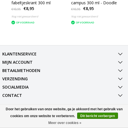
fabeltjeskrant 300 ml
campus 300 ml - Doodle
€8,95
€8,95
€10,95
€10,95
Nog niet gewaardeerd
Nog niet gewaardeerd
OP VOORRAAD
OP VOORRAAD
KLANTENSERVICE
MIJN ACCOUNT
BETAALMETHODEN
VERZENDING
SOCIALMEDIA
CONTACT
Door het gebruiken van onze website, ga je akkoord met het gebruik van
© Copyright 2026 Best Deals Online BV Powered by
Lightspeed
All rights reserved by
InStijl Media
cookies om onze website te verbeteren.
Dit bericht verbergen
Meer over cookies »