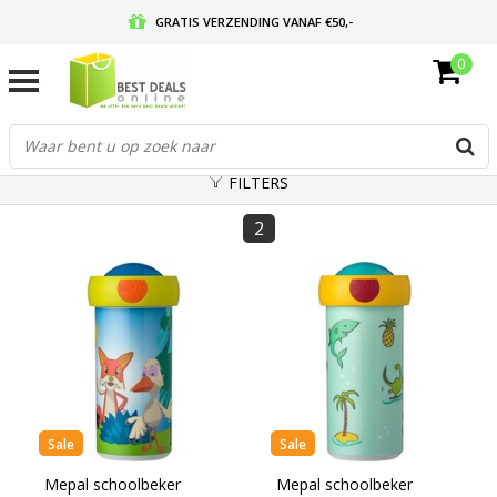
GRATIS VERZENDING VANAF €50,-
0
VOOR 17:00 BESTELD, MORGEN IN HUIS
GRATIS RETOURNEREN EN 30 DAGEN BEDENKTIJD
FILTERS
2
Sale
Sale
Mepal schoolbeker
Mepal schoolbeker