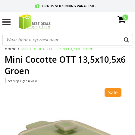
GRATIS VERZENDING VANAF €50,-
0
VOOR 17:00 BESTELD, MORGEN IN HUIS
GRATIS RETOURNEREN EN 30 DAGEN BEDENKTIJD
Home
/
Mini Cocotte OTT 13,5x10,5x6 Groen
Mini Cocotte OTT 13,5x10,5x6
Groen
|
Schrijf je eigen review
Sale