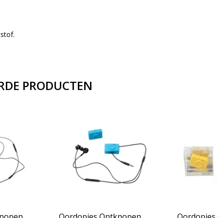
stof.
RDE PRODUCTEN
knopen
Oordopjes Ontknopen
Oordopjes