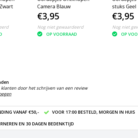
 Zwart
Camera Blauw
stuks Geel
€3,95
€3,95
eerd
Nog niet gewaardeerd
Nog niet ge
D
OP VOORRAAD
OP VOO
nden
klanten door het schrijven van een review
voegen
DING VANAF €50,-
VOOR 17:00 BESTELD, MORGEN IN HUIS
RNEREN EN 30 DAGEN BEDENKTIJD