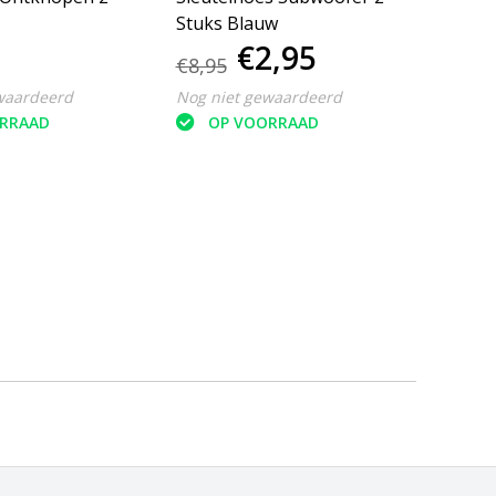
Stuks Blauw
stuks 
€2,95
€4,
Keyli
€8,95
waardeerd
Nog niet gewaardeerd
Nog ni
RRAAD
OP VOORRAAD
O