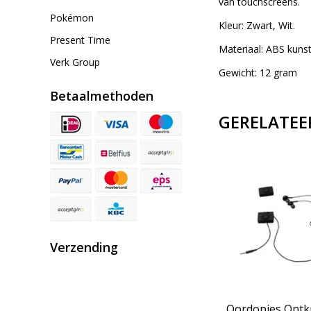
van touchscreens.
Pokémon
Kleur: Zwart, Wit.
Present Time
Materiaal: ABS kunst
Verk Group
Gewicht: 12 gram
Betaalmethoden
GERELATEE
Verzending
ader
Stress Poppetje met
Oordopjes Ont