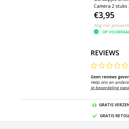
3
Oordoppen - Stressbal -
Camera 2 stuks
€4,95
€3,95
Oordopjes met houder -
Blauw
Nog niet gewaardeerd
Nog niet gewaard
OP VOORRAAD
OP VOORRAA
REVIEWS
Geen reviews gevo
Help ons en andere 
Je beoordeling toe
GRATIS VERZEN
GRATIS RETOU