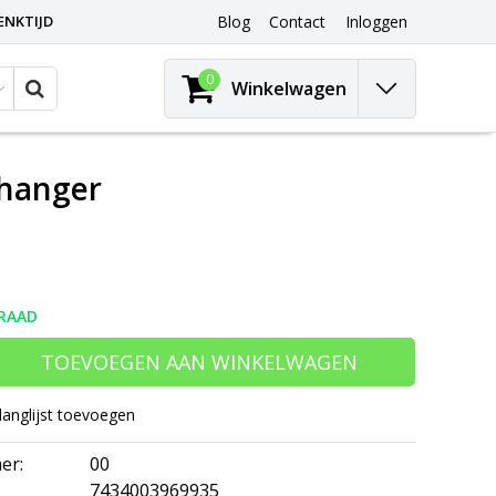
ENKTIJD
Blog
Contact
Inloggen
0
Winkelwagen
lhanger
RAAD
TOEVOEGEN AAN WINKELWAGEN
langlijst toevoegen
er:
00
7434003969935