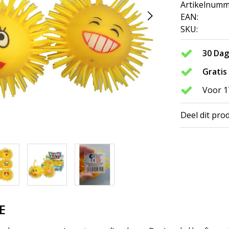
Artikelnumm
EAN:
SKU:
30 Da
Gratis
Voor 1
Deel dit pro
E