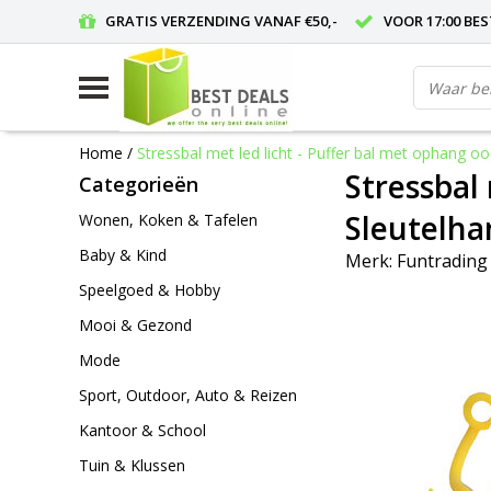
GRATIS VERZENDING VANAF €50,-
VOOR 17:00 BE
Home
/
Stressbal met led licht - Puffer bal met ophang oo
Stressbal 
Categorieën
Sleutelha
Wonen, Koken & Tafelen
Baby & Kind
Merk:
Funtrading
Speelgoed & Hobby
Mooi & Gezond
Mode
Sport, Outdoor, Auto & Reizen
Kantoor & School
Tuin & Klussen