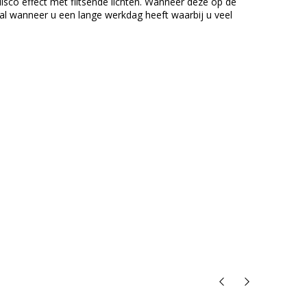
disco effect met flitsende lichten. Wanneer deze op de
aal wanneer u een lange werkdag heeft waarbij u veel