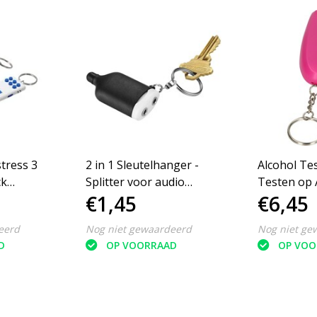
stress 3
2 in 1 Sleutelhanger -
Alcohol Te
ck
Splitter voor audio
Testen op 
€1,45
€6,45
auw
oordopjes - Stylus -
Sleutelhan
Zwart
Ademtest |
eerd
Nog niet gewaardeerd
Nog niet ge
Draagbare 
D
OP VOORRAAD
OP VOO