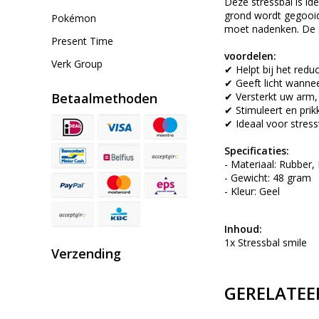
Deze stressbal is id
grond wordt gegooid 
Pokémon
moet nadenken. De st
Present Time
voordelen:
Verk Group
✔ Helpt bij het redu
✔ Geeft licht wannee
Betaalmethoden
✔ Versterkt uw arm,
✔ Stimuleert en prik
✔ Ideaal voor stres
Specificaties:
- Materiaal: Rubber,
- Gewicht: 48 gram
- Kleur: Geel
Inhoud:
1x Stressbal smile
Verzending
GERELATEE