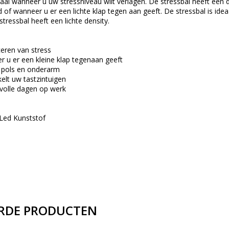
eaal wanneer u uw stressniveau wilt verlagen. De stressbal heeft een 
of wanneer u er een lichte klap tegen aan geeft. De stressbal is ide
ressbal heeft een lichte density.
ceren van stress
r u er een kleine klap tegenaan geeft
 pols en onderarm
kelt uw tastzintuigen
svolle dagen op werk
 Led Kunststof
RDE PRODUCTEN