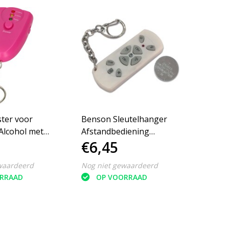
ster voor
Benson Sleutelhanger
Stress
Alcohol met
Afstandbediening
sleute
€6,45
€5,
ger – Roze |
Universeel
4 stuk
 Alcoholtest |
waardeerd
Nog niet gewaardeerd
Nog ni
Blaastest
RRAAD
OP VOORRAAD
O