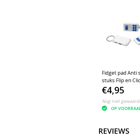
r
Stressbal set
Fidget pad Anti 
sleutelhanger - Voetbal -
stuks Flip en Cli
€5,95
€4,95
4 stuks
Keylight Wit-bl
Nog niet gewaardeerd
Nog niet gewaard
OP VOORRAAD
OP VOORRAA
REVIEWS