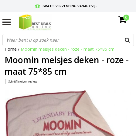
GRATIS VERZENDING VANAF €50,-
0
VOOR 17:00 BESTELD, MORGEN IN HUIS
GRATIS RETOURNEREN EN 30 DAGEN BEDENKTIJD
Home
/
Moomin meisjes deken - roze - maat 75*85 cm
Moomin meisjes deken - roze -
maat 75*85 cm
|
Schrijf je eigen review