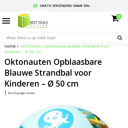
GRATIS VERZENDING VANAF €50,-
0
VOOR 17:00 BESTELD, MORGEN IN HUIS
GRATIS RETOURNEREN EN 30 DAGEN BEDENKTIJD
Home
/
Oktonauten Opblaasbare Blauwe Strandbal voor
Kinderen – Ø 50 cm
Oktonauten Opblaasbare
Blauwe Strandbal voor
Kinderen – Ø 50 cm
|
Schrijf je eigen review