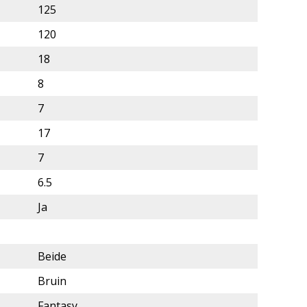
125
120
18
8
7
17
7
6.5
Ja
Beide
Bruin
Fantasy