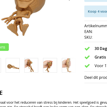
Koop 4 voo
Artikelnumm
EAN:
SKU:
ons
30 Da
Gratis
Voor 1
Deel dit pro
E
deaal voor het reduceren van stress bij kinderen. Het speelgoed is ge
ijpen zijn. De stressbal heeft een leuke vorm van een alien. De stress