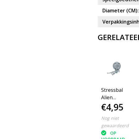
Diameter (CM):
Verpakkingsin
GERELATEE
Stressbal
Alien
€4,95
Waterparels
Grijs
Nog niet
gewaardeerd
OP