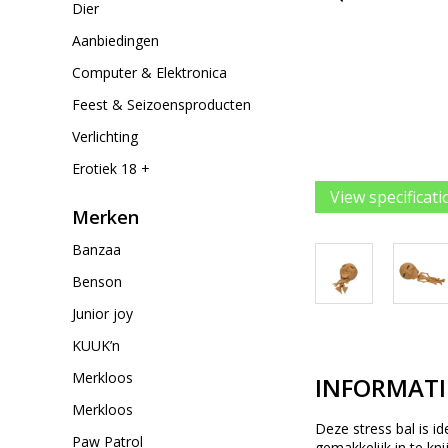
Dier
Aanbiedingen
Computer & Elektronica
Feest & Seizoensproducten
Verlichting
Erotiek 18 +
View specificati
Merken
Banzaa
Benson
Junior joy
KUUK’n
Merkloos
INFORMATI
Merkloos
Deze stress bal is i
Paw Patrol
gemakkelijk in te kn