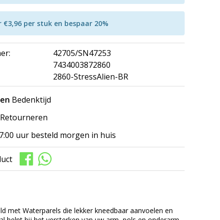
r €3,96 per stuk en bespaar 20%
er:
42705/SN47253
7434003872860
2860-StressAlien-BR
gen
Bedenktijd
Retourneren
7:00 uur besteld morgen in huis
duct
vuld met Waterparels die lekker kneedbaar aanvoelen en
bal helpt bij het versterken van uw arm, pols en onderarm