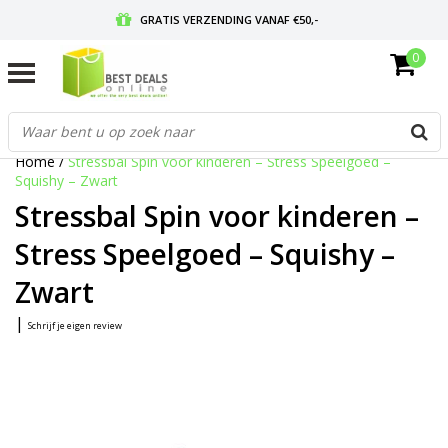
GRATIS VERZENDING VANAF €50,-
0
VOOR 17:00 BESTELD, MORGEN IN HUIS
GRATIS RETOURNEREN EN 30 DAGEN BEDENKTIJD
Home
/
Stressbal Spin voor kinderen – Stress Speelgoed –
Squishy – Zwart
Stressbal Spin voor kinderen –
Stress Speelgoed – Squishy –
Zwart
|
Schrijf je eigen review