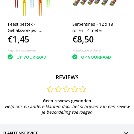
Feest bestek -
Serpentines - 12 x 18
Gebaksvorkjes -
rollen - 4 meter
€1,45
€8,50
Wegwerp vorken - 11 Cm
- 24 stuks - Plastic
Nog niet gewaardeerd
Nog niet gewaardeerd
OP VOORRAAD
OP VOORRAAD
REVIEWS
Geen reviews gevonden
Help ons en andere klanten door het schrijven van een review
Je beoordeling toevoegen
KLANTENSERVICE