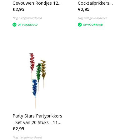
Gevouwen Rondjes 12
Cocktailprikkers
€2,95
€2,95
Stuks
Papegaai 15 Cm
Hout/papier 10 Stuks
Nog niet gewaardeerd
Nog niet gewaardeerd
OP VOORRAAD
OP VOORRAAD
Party Stars Partyprikkers
- Set van 20 Stuks - 11
€2,95
Cm
Nog niet gewaardeerd