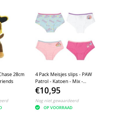
 Chase 28cm
4 Pack Meisjes slips - PAW
riends
Patrol - Katoen - Mix -
€10,95
Maat 110/116
eerd
Nog niet gewaardeerd
D
OP VOORRAAD