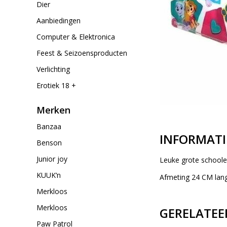
Dier
Aanbiedingen
Computer & Elektronica
Feest & Seizoensproducten
Verlichting
Erotiek 18 +
Merken
Banzaa
INFORMATI
Benson
Junior joy
Leuke grote schoolet
KUUK’n
Afmeting 24 CM lan
Merkloos
Merkloos
GERELATEE
Paw Patrol