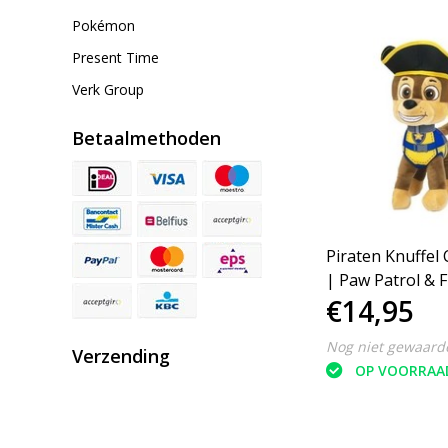
Pokémon
Present Time
Verk Group
Betaalmethoden
Piraten Knuffel
| Paw Patrol & F
€14,95
Nog niet gewaard
Verzending
OP VOORRAA