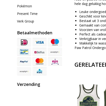
hele dag gelukkig h
Pokémon
Leuke ondergoed 
Present Time
Geschikt voor kin
Bestaat uit 3 on
Verk Group
Gemaakt van comf
Voorzien van vrol
Betaalmethoden
Perfect als cade
Verkrijgbaar in v
Makkelijk te was
Paw Patrol Ondergoe
GERELATEE
Verzending