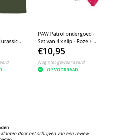
PAW Patrol ondergoed -
urassic
Set van 4 x slip - Roze +
€10,95
oen - Maat
lichtblauw - Maat 98/104
eerd
Nog niet gewaardeerd
D
OP VOORRAAD
nden
klanten door het schrijven van een review
voegen