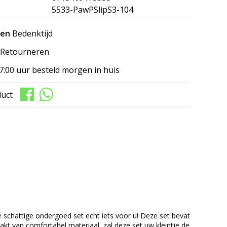
5533-PawPSlipS3-104
gen
Bedenktijd
Retourneren
7:00 uur besteld morgen in huis
duct
 schattige ondergoed set echt iets voor u! Deze set bevat
akt van comfortabel materiaal, zal deze set uw kleintje de