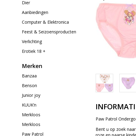
Dier
Aanbiedingen
Computer & Elektronica
Feest & Seizoensproducten
Verlichting
Erotiek 18 +
Merken
Banzaa
Benson
Junior joy
INFORMATI
KUUK’n
Merkloos
Paw Patrol Ondergo
Merkloos
Bent u op zoek naar 
Paw Patrol
roze en paarse kinde