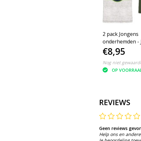
2 pack Jongens
onderhemden - J
€8,95
World - Grijs/Gr
98/104
Nog niet gewaard
OP VOORRAA
REVIEWS
Geen reviews gevo
Help ons en andere 
Je beoordeling toe